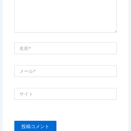
名
前
*
メ
ー
ル
*
サ
イ
ト