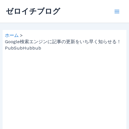
内
ゼロイチブログ
容
Mai
を
ス
Men
キ
ホーム
ッ
Google検索エンジンに記事の更新をいち早く知らせる！
PubSubHubbub
プ