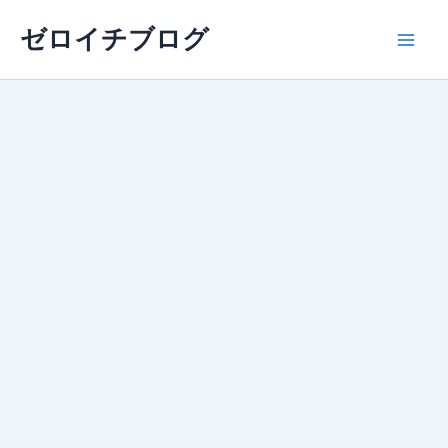
内
ゼロイチブログ
容
Mai
を
ス
Men
キ
ッ
プ